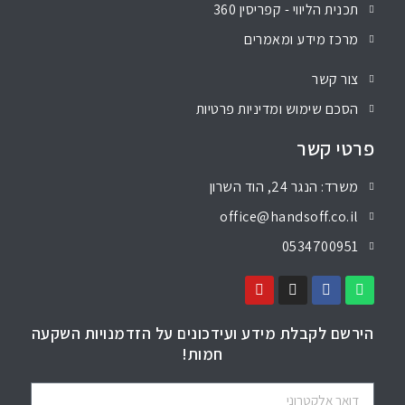
תכנית הליווי - קפריסין 360
מרכז מידע ומאמרים
צור קשר
הסכם שימוש ומדיניות פרטיות
פרטי קשר
משרד: הנגר 24, הוד השרון
office@handsoff.co.il
0534700951
הירשם לקבלת מידע ועידכונים על הזדמנויות השקעה
חמות!