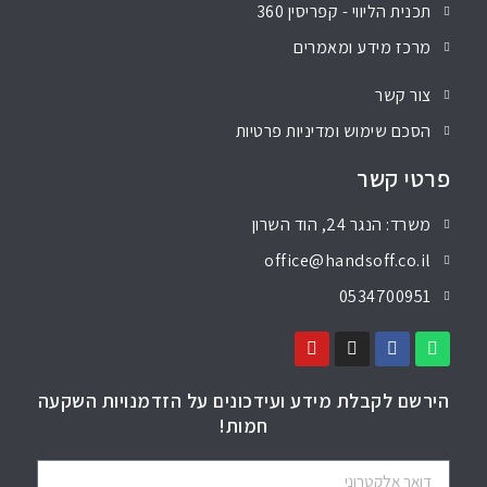
תכנית הליווי - קפריסין 360
מרכז מידע ומאמרים
צור קשר
הסכם שימוש ומדיניות פרטיות
פרטי קשר
משרד: הנגר 24, הוד השרון
office@handsoff.co.il
0534700951
הירשם לקבלת מידע ועידכונים על הזדמנויות השקעה
חמות!