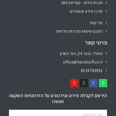
תכנית הליווי - קפריסין 360
מרכז מידע ומאמרים
צור קשר
הסכם שימוש ומדיניות פרטיות
פרטי קשר
משרד: הנגר 24, הוד השרון
office@handsoff.co.il
0534700951
הירשם לקבלת מידע ועידכונים על הזדמנויות השקעה
חמות!