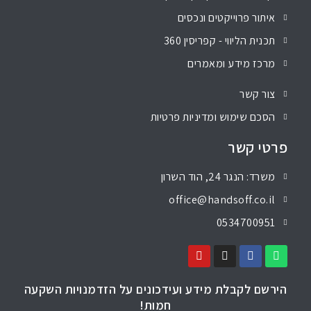
איתור פרוייקטים ונכסים
תכנית הליווי - קפריסין 360
מרכז מידע ומאמרים
צור קשר
הסכם שימוש ומדיניות פרטיות
פרטי קשר
משרד: הנגר 24, הוד השרון
office@handsoff.co.il
0534700951
הירשם לקבלת מידע ועידכונים על הזדמנויות השקעה
חמות!