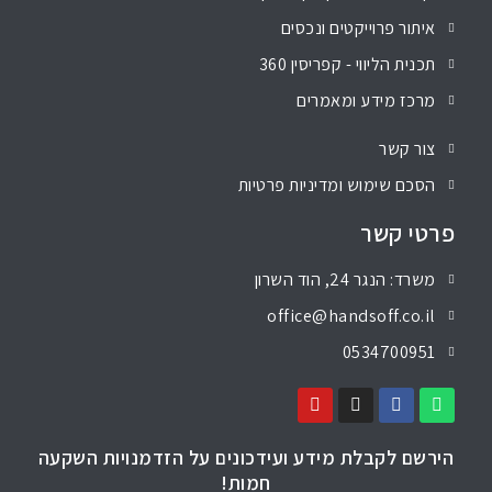
איתור פרוייקטים ונכסים
תכנית הליווי - קפריסין 360
מרכז מידע ומאמרים
צור קשר
הסכם שימוש ומדיניות פרטיות
פרטי קשר
משרד: הנגר 24, הוד השרון
office@handsoff.co.il
0534700951
הירשם לקבלת מידע ועידכונים על הזדמנויות השקעה
חמות!