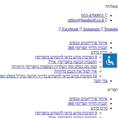
לג
שאלות?
תוכן
053-4700951
office@handsoff.co.il
Facebook
Instagram
Youtube
איתור פרוייקטים ונכסים
תכנית הליווי קפריסין 360
מרכז מידע
9 הסיבות מדוע כדאי להשקיע בקפריסין
תושבות קבועה בקפריסין, איך?
כמה מס נשלם ומה העלויות הנוספות בקפריסין היוונית?
איך לנהל את הנכס מרחוק?
10 הסיבות מדוע כדאי להשקיע בדירה חדשה בחו”ל בשלב הפריסייל
צור קשר
תפריט
איתור פרוייקטים ונכסים
תכנית הליווי קפריסין 360
מרכז מידע
9 הסיבות מדוע כדאי להשקיע בקפריסין
תושבות קבועה בקפריסין, איך?