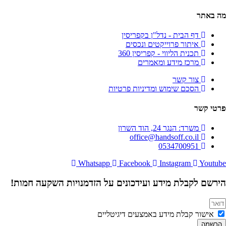
מה באתר
דף הבית - נדל"ן בקפריסין
איתור פרוייקטים ונכסים
תכנית הליווי - קפריסין 360
מרכז מידע ומאמרים
צור קשר
הסכם שימוש ומדיניות פרטיות
פרטי קשר
משרד: הנגר 24, הוד השרון
office@handsoff.co.il
0534700951
Whatsapp
Facebook
Instagram
Youtube
הירשם לקבלת מידע ועידכונים על הזדמנויות השקעה חמות!
אישור קבלת מידע באמצעים דיגיטליים
הרשמה