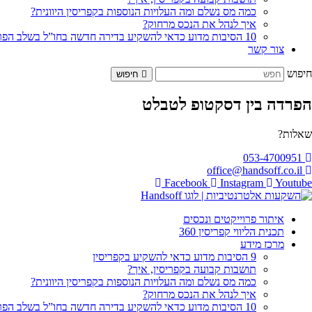
כמה מס נשלם ומה העלויות הנוספות בקפריסין היוונית?
איך לנהל את הנכס מרחוק?
10 הסיבות מדוע כדאי להשקיע בדירה חדשה בחו”ל בשלב הפריסייל
צור קשר
חיפוש
חיפוש
הפרדה בין דסקטופ לטבלט
שאלות?
053-4700951
office@handsoff.co.il
Facebook
Instagram
Youtube
איתור פרוייקטים ונכסים
תכנית הליווי קפריסין 360
מרכז מידע
9 הסיבות מדוע כדאי להשקיע בקפריסין
תושבות קבועה בקפריסין, איך?
כמה מס נשלם ומה העלויות הנוספות בקפריסין היוונית?
איך לנהל את הנכס מרחוק?
10 הסיבות מדוע כדאי להשקיע בדירה חדשה בחו”ל בשלב הפריסייל