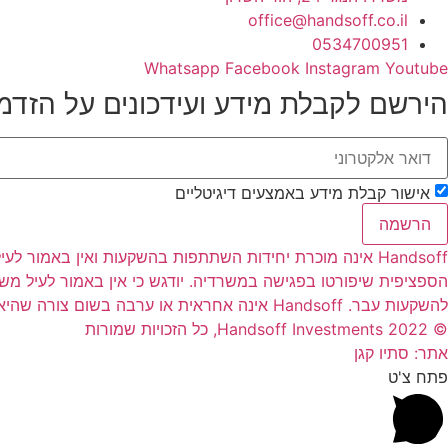
office@handsoff.co.il
0534700951
Whatsapp
Facebook
Instagram
Youtube
הירשם לקבלת מידע ועידכונים על הזדמ
אישור קבלת מידע באמצעים דיגיטליים
הרשמה
Handsoff אינה מוכרת יחידות השתתפות בהשקעות ואין באמו
הספציפית שיפורטו בפגישה במשרדיה. יודגש כי אין באמור לעיל מ
להשקעות עבר. Handsoff אינה אחראית או ערבה בשום צורה שהיא להחזר הקרן למשקיעים ו/או לרווחים שיהיו למשקיעים כתוצאה מהשקעתם בהשקעות השונות
© 2022 Handsoff Investments, כל הזכויות שמורות
אתר: סתיו קגן
פתח צ'ט