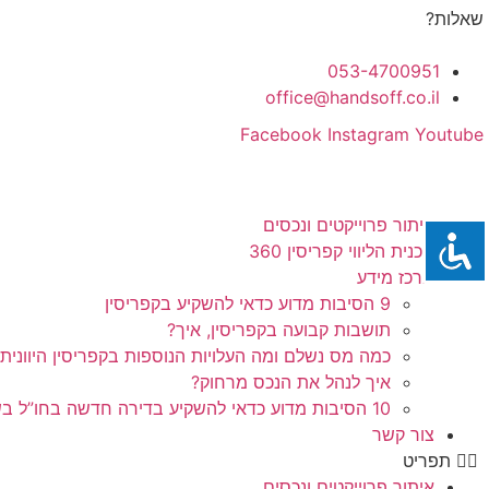
לג
שאלות?
תוכן
053-4700951
office@handsoff.co.il
Facebook
Instagram
Youtube
איתור פרוייקטים ונכסים
תכנית הליווי קפריסין 360
מרכז מידע
9 הסיבות מדוע כדאי להשקיע בקפריסין
תושבות קבועה בקפריסין, איך?
כמה מס נשלם ומה העלויות הנוספות בקפריסין היוונית
איך לנהל את הנכס מרחוק?
10 הסיבות מדוע כדאי להשקיע בדירה חדשה בחו”ל בשלב הפריסייל
צור קשר
תפריט
איתור פרוייקטים ונכסים