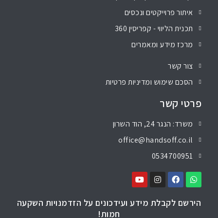
איתור פרוייקטים ונכסים
תכנית הליווי - קפריסין 360
מרכז מידע ומאמרים
צור קשר
הסכם שימוש ומדיניות פרטיות
פרטי קשר
משרד: הנגר 24, הוד השרון
office@handsoff.co.il
0534700951
הירשם לקבלת מידע ועידכונים על הזדמנויות השקעה
חמות!