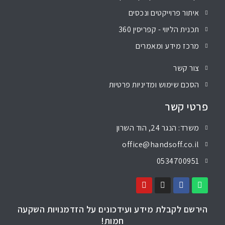
איתור פרוייקטים ונכסים
תכנית הליווי - קפריסין 360
מרכז מידע ומאמרים
צור קשר
הסכם שימוש ומדיניות פרטיות
פרטי קשר
משרד: הנגר 24, הוד השרון
office@handsoff.co.il
0534700951
הירשם לקבלת מידע ועידכונים על הזדמנויות השקעה
חמות!