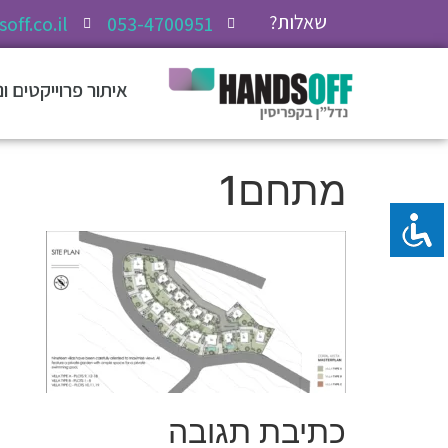
שאלות?
off.co.il
053-4700951
איתור פרוייקטים ו
מתחם1
כתיבת תגובה