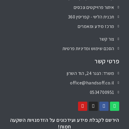
איתור פרוייקטים ונכסים
תכנית הליווי - קפריסין 360
מרכז מידע ומאמרים
צור קשר
הסכם שימוש ומדיניות פרטיות
פרטי קשר
משרד: הנגר 24, הוד השרון
office@handsoff.co.il
0534700951
הירשם לקבלת מידע ועידכונים על הזדמנויות השקעה
חמות!