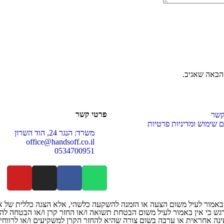
הבאה שאגיב.
פרטי קשר
קשר
 שימוש ומדיניות פרטיות
משרד: הנגר 24, הוד השרון
office@handsoff.co.il
0534700951
 ואין באמור לעיל משום הצעה או הזמנה להשקעה כלשהי, אלא הצגה כללית של 
דגש כי אין באמור לעיל משום הבטחת תשואה ו/או החזר קרן ו/או הבטחה 
הינן משום דוגמאות בלבד להשקעות עבר. Handsoff אינה אחראית או ערבה בשום צורה שהיא להחזר הקרן