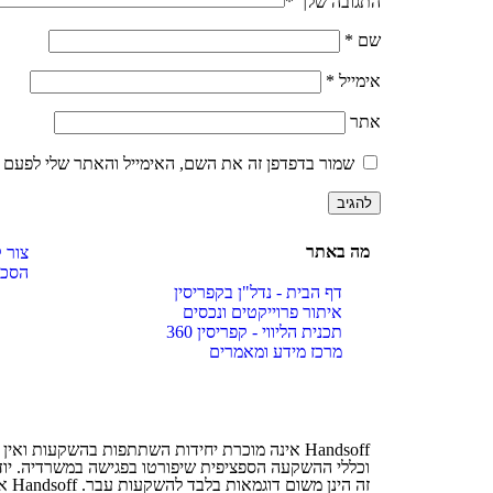
התגובה שלך
*
שם
*
אימייל
*
אתר
שמור בדפדפן זה את השם, האימייל והאתר שלי לפעם 
מה באתר
צור 
הסכם
דף הבית - נדל"ן בקפריסין
איתור פרוייקטים ונכסים
תכנית הליווי - קפריסין 360
מרכז מידע ומאמרים
Handsoff אינה מוכרת יחידות השתתפות בהשקעות
וכללי ההשקעה הספציפית שיפורטו בפגישה במשרדיה. יו
זה 