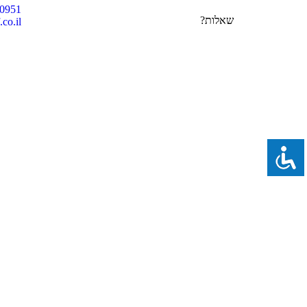
00951
שאלות?
co.il