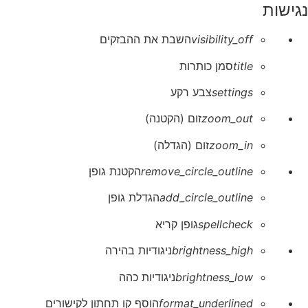
נגישות
visibility_off
השבת את ההבזקים
title
סמן כותרות
settings
צבע רקע
zoom_out
זום (הקטנה)
zoom_in
זום (הגדלה)
remove_circle_outline
הקטנת גופן
add_circle_outline
הגדלת גופן
spellcheck
גופן קריא
brightness_high
ניגודיות בהירה
brightness_low
ניגודיות כהה
format_underlined
הוסף קו תחתון לקישורים