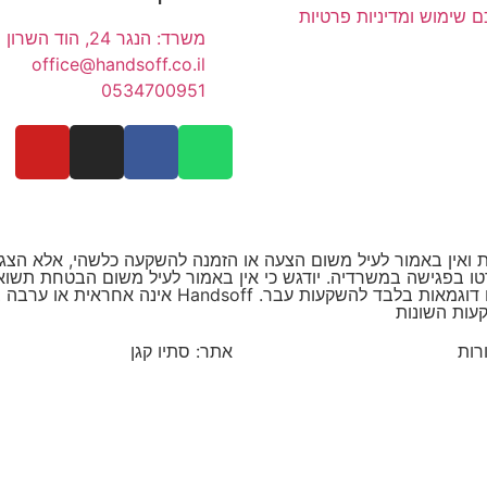
 שימוש ומדיניות פרטיות
משרד: הנגר 24, הוד השרון
office@handsoff.co.il
0534700951
שקעות ואין באמור לעיל משום הצעה או הזמנה להשקעה כלשהי, אלא ה
רטו בפגישה במשרדיה. יודגש כי אין באמור לעיל משום הבטחת תשו
כלשהי. כל העיסקאות המוצגות באתר זה הינן משום דוגמ
עות השונות
אתר: סתיו קגן