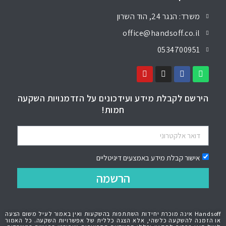
משרד: הנגר 24, הוד השרון
office@handsoff.co.il
0534700951
הירשם לקבלת מידע ועידכונים על הזדמנויות השקעה
חמות!
אישור קבלת מידע באמצעים דיגיטליים
הרשמה
Handsoff אינה מוכרת יחידות השתתפות בהשקעות ואין באמור לעיל משום הצעה
או הזמנה להשקעה כלשהי, אלא הצגה כללית של אפשרויות השקעה. כל האמור