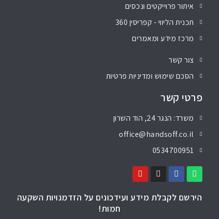
איתור פרוייקטים ונכסים
תכנית הליווי - קפריסין 360
מרכז מידע ומאמרים
צור קשר
הסכם שימוש ומדיניות פרטיות
פרטי קשר
משרד: הנגר 24, הוד השרון
office@handsoff.co.il
0534700951
הירשם לקבלת מידע ועידכונים על הזדמנויות השקעה
חמות!