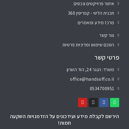
איתור פרוייקטים ונכסים
תכנית הליווי - קפריסין 360
מרכז מידע ומאמרים
צור קשר
הסכם שימוש ומדיניות פרטיות
פרטי קשר
משרד: הנגר 24, הוד השרון
office@handsoff.co.il
0534700951
הירשם לקבלת מידע ועידכונים על הזדמנויות השקעה
חמות!