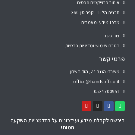
איתור פרוייקטים ונכסים
תכנית הליווי - קפריסין 360
מרכז מידע ומאמרים
צור קשר
הסכם שימוש ומדיניות פרטיות
פרטי קשר
משרד: הנגר 24, הוד השרון
office@handsoff.co.il
0534700951
הירשם לקבלת מידע ועידכונים על הזדמנויות השקעה
חמות!