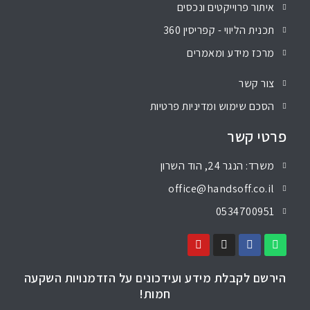
איתור פרוייקטים ונכסים
תכנית הליווי - קפריסין 360
מרכז מידע ומאמרים
צור קשר
הסכם שימוש ומדיניות פרטיות
פרטי קשר
משרד: הנגר 24, הוד השרון
office@handsoff.co.il
0534700951
הירשם לקבלת מידע ועידכונים על הזדמנויות השקעה
חמות!