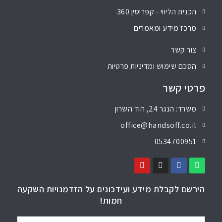
תכנית הליווי - קפריסין 360
מרכז מידע ומאמרים
צור קשר
הסכם שימוש ומדיניות פרטיות
פרטי קשר
משרד: הנגר 24, הוד השרון
office@handsoff.co.il
0534700951
הירשם לקבלת מידע ועידכונים על הזדמנויות השקעה
חמות!