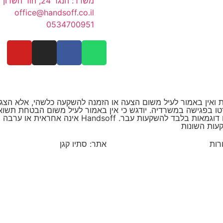
משרד: הנגר 24, הוד השרון
office@handsoff.co.il
0534700951
שקעות ואין באמור לעיל משום הצעה או הזמנה להשקעה כלשהי, אלא ה
רטו בפגישה במשרדיה. יודגש כי אין באמור לעיל משום הבטחת תשו
כלשהי. כל העיסקאות המוצגות באתר זה הינן משום דוגמ
עות השונות
אתר: סתיו קגן