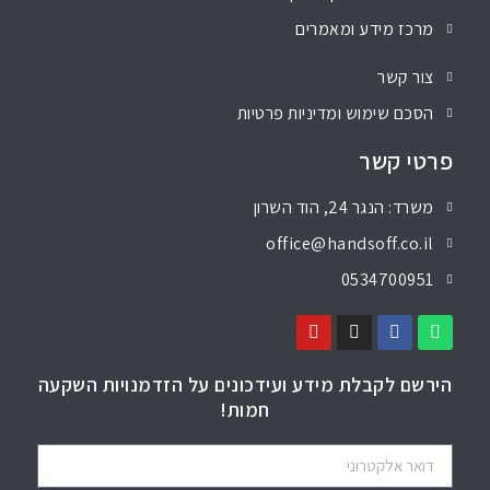
מרכז מידע ומאמרים
צור קשר
הסכם שימוש ומדיניות פרטיות
פרטי קשר
משרד: הנגר 24, הוד השרון
office@handsoff.co.il
0534700951
הירשם לקבלת מידע ועידכונים על הזדמנויות השקעה
חמות!