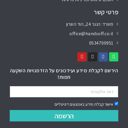
פרטי קשר
משרד: הנגר 24, הוד השרון
office@handsoff.co.il
0534700951
הירשם לקבלת מידע ועידכונים על הזדמנויות השקעה
חמות!
אישור קבלת מידע באמצעים דיגיטליים
הרשמה