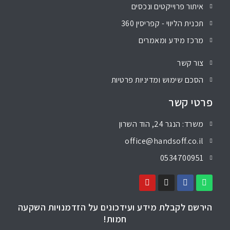
איתור פרוייקטים ונכסים
תכנית הליווי - קפריסין 360
מרכז מידע ומאמרים
צור קשר
הסכם שימוש ומדיניות פרטיות
פרטי קשר
משרד: הנגר 24, הוד השרון
office@handsoff.co.il
0534700951
הירשם לקבלת מידע ועידכונים על הזדמנויות השקעה
חמות!