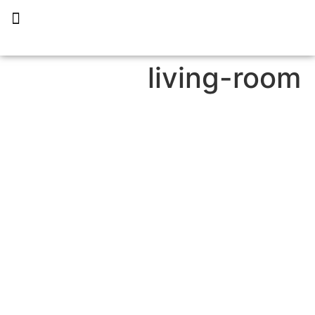
תכנית הליווי קפריסין 360
living-room