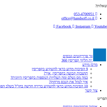
לג
שאלות?
תוכן
053-4700951
office@handsoff.co.il
Facebook
Instagram
Youtube
איתור פרוייקטים ונכסים
תכנית הליווי קפריסין 360
מרכז מידע
9 הסיבות מדוע כדאי להשקיע בקפריסין
תושבות קבועה בקפריסין, איך?
כמה מס נשלם ומה העלויות הנוספות בקפריסין היוונית?
איך לנהל את הנכס מרחוק?
10 הסיבות מדוע כדאי להשקיע בדירה חדשה בחו”ל בשלב הפריסייל
צור קשר
תפריט
איתור פרוייקטים ונכסים