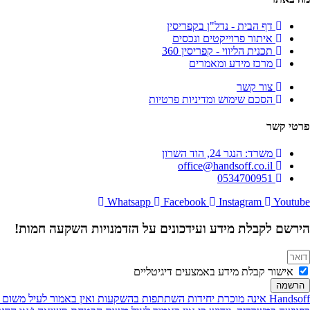
דף הבית - נדל"ן בקפריסין
איתור פרוייקטים ונכסים
תכנית הליווי - קפריסין 360
מרכז מידע ומאמרים
צור קשר
הסכם שימוש ומדיניות פרטיות
פרטי קשר
משרד: הנגר 24, הוד השרון
office@handsoff.co.il
0534700951
Whatsapp
Facebook
Instagram
Youtube
הירשם לקבלת מידע ועידכונים על הזדמנויות השקעה חמות!
אישור קבלת מידע באמצעים דיגיטליים
הרשמה
Handsoff אינה מוכרת יחידות השתתפות בהשקעות ואין באמור לעיל 