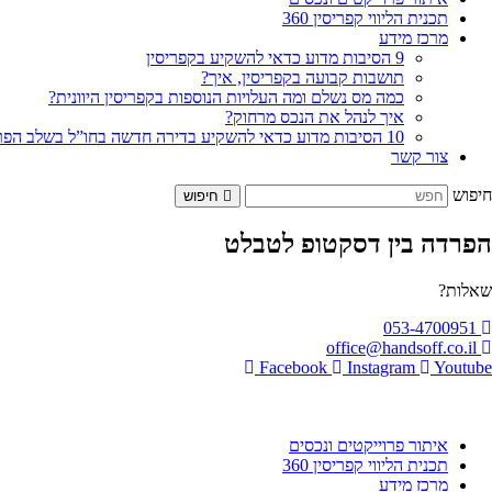
תכנית הליווי קפריסין 360
מרכז מידע
9 הסיבות מדוע כדאי להשקיע בקפריסין
תושבות קבועה בקפריסין, איך?
כמה מס נשלם ומה העלויות הנוספות בקפריסין היוונית?
איך לנהל את הנכס מרחוק?
10 הסיבות מדוע כדאי להשקיע בדירה חדשה בחו”ל בשלב הפריסייל
צור קשר
חיפוש
חיפוש
הפרדה בין דסקטופ לטבלט
שאלות?
053-4700951
office@handsoff.co.il
Facebook
Instagram
Youtube
איתור פרוייקטים ונכסים
תכנית הליווי קפריסין 360
מרכז מידע