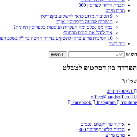
תכנית הליווי קפריסין 360
מרכז מידע
9 הסיבות מדוע כדאי להשקיע בקפריסין
תושבות קבועה בקפריסין, איך?
כמה מס נשלם ומה העלויות הנוספות בקפריסין היוונית?
איך לנהל את הנכס מרחוק?
10 הסיבות מדוע כדאי להשקיע בדירה חדשה בחו”ל בשלב הפריסייל
צור קשר
חיפוש
חיפוש
הפרדה בין דסקטופ לטבלט
שאלות?
053-4700951
office@handsoff.co.il
Facebook
Instagram
Youtube
איתור פרוייקטים ונכסים
תכנית הליווי קפריסין 360
מרכז מידע