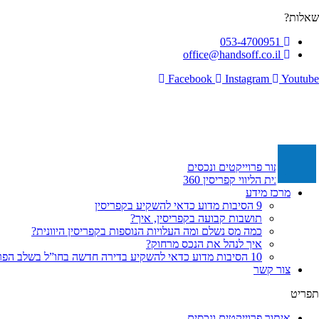
לג
שאלות?
תוכן
053-4700951
office@handsoff.co.il
Facebook
Instagram
Youtube
איתור פרוייקטים ונכסים
תכנית הליווי קפריסין 360
מרכז מידע
9 הסיבות מדוע כדאי להשקיע בקפריסין
תושבות קבועה בקפריסין, איך?
כמה מס נשלם ומה העלויות הנוספות בקפריסין היוונית?
איך לנהל את הנכס מרחוק?
10 הסיבות מדוע כדאי להשקיע בדירה חדשה בחו”ל בשלב הפריסייל
צור קשר
תפריט
איתור פרוייקטים ונכסים