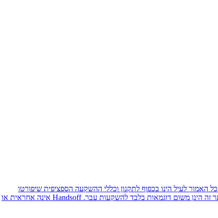
כל האמור לעיל הינו בכפוף לתקנון וכללי ההשקעה הספציפית שיפורטו
בפגישה במשרדיה. יודגש כי אין באמור לעיל משום הבטחת תשואה ו/או החזר קרן ו/או הבטחה להצטרפות להשקעה כלשהי. כל העיסקאות המוצגות באתר זה הינן משום דוגמאות בלבד להשקעות עבר. Handsoff אינה אחראית או