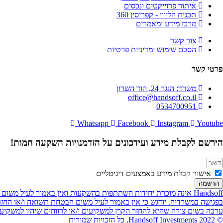
איתור פרוייקטים ונכסים
תכנית הליווי - קפריסין 360
מרכז מידע ומאמרים
צור קשר
הסכם שימוש ומדיניות פרטיות
פרטי קשר
משרד: הנגר 24, הוד השרון
office@handsoff.co.il
0534700951
Whatsapp
Facebook
Instagram
Youtube
הירשם לקבלת מידע ועידכונים על הזדמנויות השקעה חמות!
אישור קבלת מידע באמצעים דיגיטליים
הרשמה
Handsoff אינה מוכרת יחידות השתתפות בהשקעות ואין באמור לעיל 
ערבה בשום צורה שהיא להחזר הקרן למשקיעים ו/או לרווחים שיהיו למשק
© 2022 Handsoff Investments, כל הזכויות שמורות