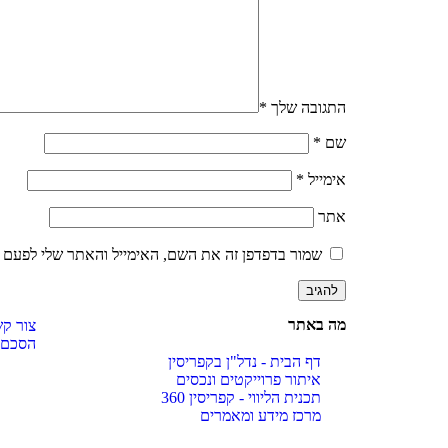
התגובה שלך
*
שם
*
אימייל
*
אתר
שמור בדפדפן זה את השם, האימייל והאתר שלי לפעם 
מה באתר
צור ק
הסכם ש
דף הבית - נדל"ן בקפריסין
איתור פרוייקטים ונכסים
תכנית הליווי - קפריסין 360
מרכז מידע ומאמרים