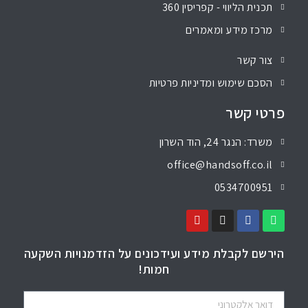
תכנית הליווי - קפריסין 360
מרכז מידע ומאמרים
צור קשר
הסכם שימוש ומדיניות פרטיות
פרטי קשר
משרד: הנגר 24, הוד השרון
office@handsoff.co.il
0534700951
הירשם לקבלת מידע ועידכונים על הזדמנויות השקעה
חמות!