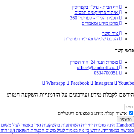
דף הבית - נדל"ן בקפריסין
איתור פרוייקטים ונכסים
תכנית הליווי - קפריסין 360
מרכז מידע ומאמרים
צור קשר
הסכם שימוש ומדיניות פרטיות
פרטי קשר
משרד: הנגר 24, הוד השרון
office@handsoff.co.il
0534700951
Whatsapp
Facebook
Instagram
Youtube
הירשם לקבלת מידע ועידכונים על הזדמנויות השקעה חמות!
אישור קבלת מידע באמצעים דיגיטליים
הרשמה
Handsoff אינה מוכרת יחידות השתתפות בהשקעות ואין באמור לעיל 