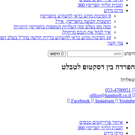
תכנית הליווי קפריסין 360
מרכז מידע
9 הסיבות מדוע כדאי להשקיע בקפריסין
תושבות קבועה בקפריסין, איך?
כמה מס נשלם ומה העלויות הנוספות בקפריסין היוונית?
איך לנהל את הנכס מרחוק?
10 הסיבות מדוע כדאי להשקיע בדירה חדשה בחו”ל בשלב הפריסייל
צור קשר
חיפוש
חיפוש
הפרדה בין דסקטופ לטבלט
שאלות?
053-4700951
office@handsoff.co.il
Facebook
Instagram
Youtube
איתור פרוייקטים ונכסים
תכנית הליווי קפריסין 360
מרכז מידע