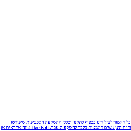
כל האמור לעיל הינו בכפוף לתקנון וכללי ההשקעה הספציפית שיפורטו
בפגישה במשרדיה. יודגש כי אין באמור לעיל משום הבטחת תשואה ו/או החזר קרן ו/או הבטחה להצטרפות להשקעה כלשהי. כל העיסקאות המוצגות באתר זה הינן משום דוגמאות בלבד להשקעות עבר. Handsoff אינה אחראית או