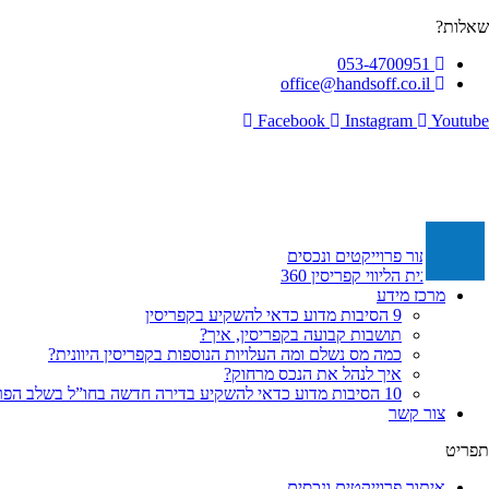
לג
שאלות?
תוכן
053-4700951
office@handsoff.co.il
Facebook
Instagram
Youtube
איתור פרוייקטים ונכסים
תכנית הליווי קפריסין 360
מרכז מידע
9 הסיבות מדוע כדאי להשקיע בקפריסין
תושבות קבועה בקפריסין, איך?
כמה מס נשלם ומה העלויות הנוספות בקפריסין היוונית?
איך לנהל את הנכס מרחוק?
10 הסיבות מדוע כדאי להשקיע בדירה חדשה בחו”ל בשלב הפריסייל
צור קשר
תפריט
איתור פרוייקטים ונכסים