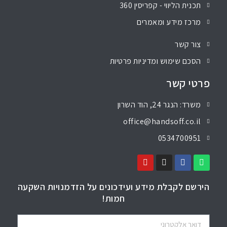
תכנית הליווי - קפריסין 360
מרכז מידע ומאמרים
צור קשר
הסכם שימוש ומדיניות פרטיות
פרטי קשר
משרד: הנגר 24, הוד השרון
office@handsoff.co.il
0534700951
הירשם לקבלת מידע ועידכונים על הזדמנויות השקעה
חמות!