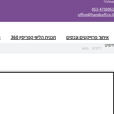
שאלות?
053-4700951
office@handsoff.co.il
איתור פרוייקטים ונכסים
תכנית הליווי קפריסין 360
מ
חיפוש
חיפוש