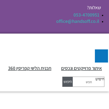
לג
תוכן
שאלות?
053-4700951
office@handsoff.co.il
איתור פרוייקטים ונכסים
תכנית הליווי קפריסין 360
חיפוש
חיפוש